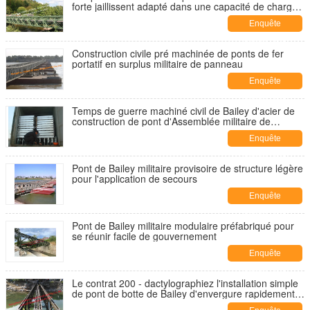
forte jaillissent adapté dans une capacité de charge
plus lourde de zone montagneuse
Enquête
maintenant
Construction civile pré machinée de ponts de fer
portatif en surplus militaire de panneau
Enquête
maintenant
Temps de guerre machiné civil de Bailey d'acier de
construction de pont d'Assemblée militaire de
production
Enquête
maintenant
Pont de Bailey militaire provisoire de structure légère
pour l'application de secours
Enquête
maintenant
Pont de Bailey militaire modulaire préfabriqué pour
se réunir facile de gouvernement
Enquête
maintenant
Le contrat 200 - dactylographiez l'installation simple
de pont de botte de Bailey d'envergure rapidement
pour l'armée