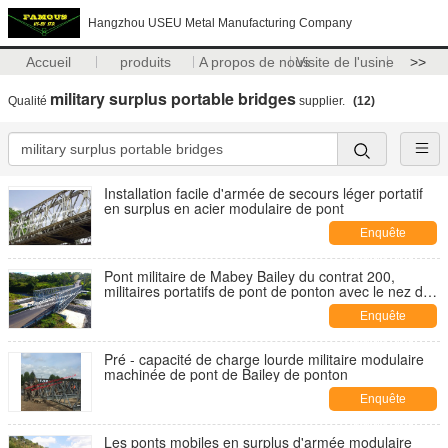
Hangzhou USEU Metal Manufacturing Company
Accueil
produits
A propos de nous
Visite de l'usine
>>
military surplus portable bridges
Qualité
supplier.
(12)
Installation facile d'armée de secours léger portatif
en surplus en acier modulaire de pont
Enquête
maintenant
Pont militaire de Mabey Bailey du contrat 200,
militaires portatifs de pont de ponton avec le nez de
lancement
Enquête
maintenant
Pré - capacité de charge lourde militaire modulaire
machinée de pont de Bailey de ponton
Enquête
maintenant
Les ponts mobiles en surplus d'armée modulaire