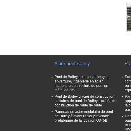
Acier pont Bailey
Pa
Pont de Bailey en acier de longue
Pan
envergure, ingénierie en acier
com
modulaire de structure de pont en
ou 
métal de 3m
équ
Pont de Bailey d'acier de construction,
Pan
militaires de pont de Bailey d'armée de
app
construction de route de route
la 
pas
Panneau en acier modulaire de pont
de Bailey étayant l'acier provisoire
L'a
préfabriqué de la location Q345B
pan
man
l'in