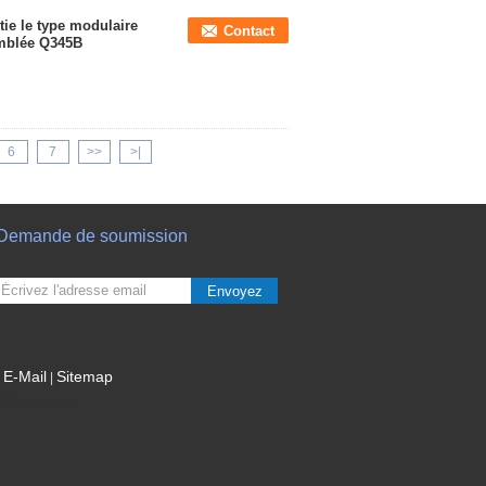
tie le type modulaire
Contact
emblée Q345B
6
7
>>
>|
Demande de soumission
Envoyez
E-Mail
Sitemap
|
Site mobile