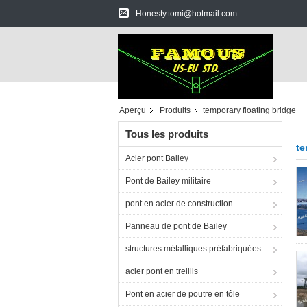
Honesty.tomi@hotmail.com
Aperçu
Produits
temporary floating bridge
Tous les produits
te
Acier pont Bailey
Pont de Bailey militaire
pont en acier de construction
Panneau de pont de Bailey
structures métalliques préfabriquées
acier pont en treillis
Pont en acier de poutre en tôle