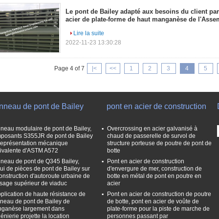
Le pont de Bailey adapté aux besoins du client par
acier de plate-forme de haut manganèse de l'Ass
Lire la suite
2022-11-23 13:30:28
Page 4 of 7
|<
<<
1
2
3
4
5
nneau de pont de Bailey
pont en acier de construction
neau modulaire de pont de Bailey,
Overcrossing en acier galvanisé à
posants S355JR de pont de Bailey
chaud de passerelle de survol de
représentation mécanique
structure porteuse de poutre de pont de
ivalente d'ASTM A572
botte
neau de pont de Q345 Bailey,
Pont en acier de construction
ui de pièces de pont de Bailey sur
d'envergure de mer, construction de
construction d'autoroute urbaine de
botte en métal de pont en poutre en
sage supérieur de viaduc
acier
pplication de haute résistance de
Pont en acier de construction de poutre
neau de pont de Bailey de
de botte, pont en acier de voûte de
ganèse largement dans
plate-forme pour la piste de marche de
génierie projette la location
personnes passant par