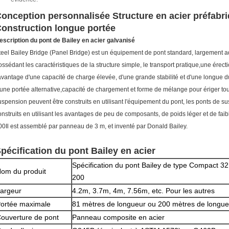
onception personnalisée Structure en acier préfabri
onstruction longue portée
escription du pont de Bailey en acier galvanisé
teel Bailey Bridge (Panel Bridge) est un équipement de pont standard, largement a
ossédant les caractéristiques de la structure simple, le transport pratique,une érect
'avantage d'une capacité de charge élevée, d'une grande stabilité et d'une longue d
'une portée alternative,capacité de chargement et forme de mélange pour ériger to
uspension peuvent être construits en utilisant l'équipement du pont, les ponts de s
onstruits en utilisant les avantages de peu de composants, de poids léger et de faib
00Il est assemblé par panneau de 3 m, et inventé par Donald Bailey.
pécification du pont Bailey en acier
Spécification du pont Bailey de type Compact 3
om du produit
200
argeur
4.2m, 3.7m, 4m, 7.56m, etc. Pour les autres
ortée maximale
81 mètres de longueur ou 200 mètres de longue
ouverture de pont
Panneau composite en acier