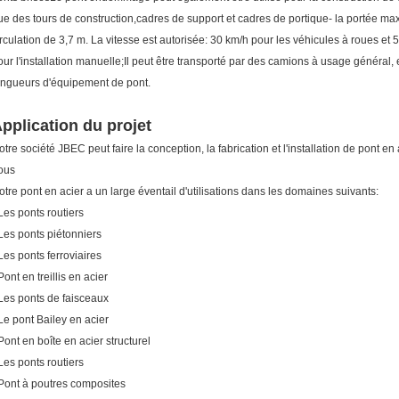
ue des tours de construction,cadres de support et cadres de portique- la portée max
irculation de 3,7 m. La vitesse est autorisée: 30 km/h pour les véhicules à roues et 
our l'installation manuelle;Il peut être transporté par des camions à usage général,
ongueurs d'équipement de pont.
pplication du projet
otre société JBEC peut faire la conception, la fabrication et l'installation de pont e
ous
otre pont en acier a un large éventail d'utilisations dans les domaines suivants:
 Les ponts routiers
 Les ponts piétonniers
 Les ponts ferroviaires
Pont en treillis en acier
 Les ponts de faisceaux
 Le pont Bailey en acier
 Pont en boîte en acier structurel
 Les ponts routiers
 Pont à poutres composites