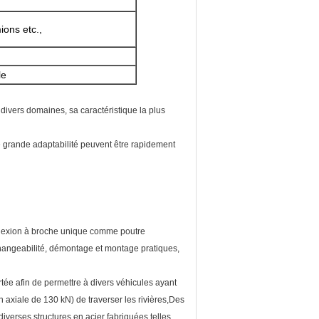
ions etc.,
le
 divers domaines, sa caractéristique la plus
e grande adaptabilité peuvent être rapidement
onnexion à broche unique comme poutre
rchangeabilité, démontage et montage pratiques,
rtée afin de permettre à divers véhicules ayant
axiale de 130 kN) de traverser les rivières,Des
iverses structures en acier fabriquées telles