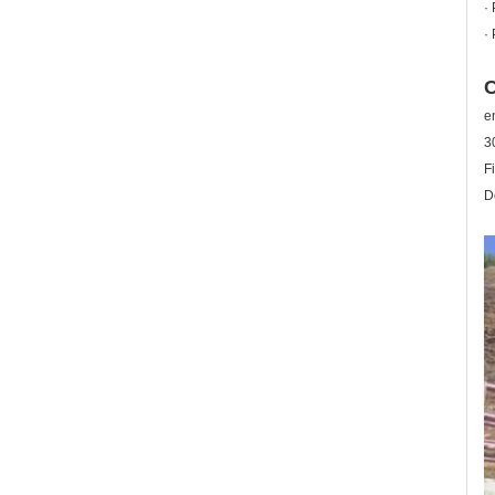
·
· 
C
e
3
F
D