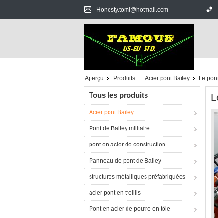
Honesty.tomi@hotmail.com
Aperçu
Produits
Acier pont Bailey
Le pont
Tous les produits
L
Acier pont Bailey
Pont de Bailey militaire
pont en acier de construction
Panneau de pont de Bailey
structures métalliques préfabriquées
acier pont en treillis
Pont en acier de poutre en tôle