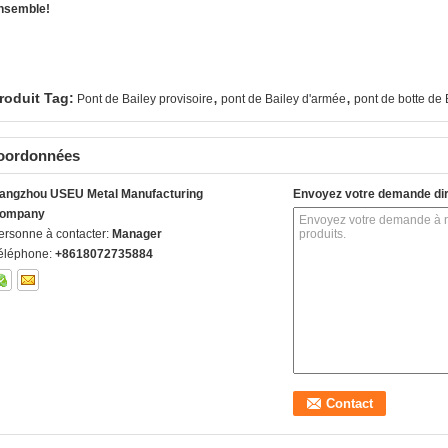
nsemble!
,
,
roduit Tag:
Pont de Bailey provisoire
pont de Bailey d'armée
pont de botte de 
oordonnées
angzhou USEU Metal Manufacturing
Envoyez votre demande di
ompany
ersonne à contacter:
Manager
éléphone:
+8618072735884