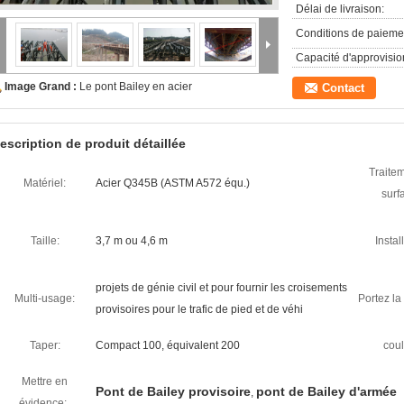
Délai de livraison:
Conditions de paieme
Capacité d'approvisi
Image Grand :
Le pont Bailey en acier
Contact
escription de produit détaillée
Traite
Matériel:
Acier Q345B (ASTM A572 équ.)
surf
Taille:
3,7 m ou 4,6 m
Instal
projets de génie civil et pour fournir les croisements
Multi-usage:
Portez la
provisoires pour le trafic de pied et de véhi
Taper:
Compact 100, équivalent 200
coul
Mettre en
Pont de Bailey provisoire
pont de Bailey d'armée
,
évidence: