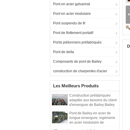
Pont en acier galvanisé
Pont en acier modulaire
Pont suspendu de fil
Pont de flottement portatif
Ponts piétonniers préfabriqués
D
Pont de delta
Composants de pont de Bailey
construction de charpentes d'acier
Les Meilleurs Produits
Construction préfabriquée
adaptée aux besoins du client
d'envergure de Bailey Bailey
de structure métallique de
Pont de Bailey en acier de
conception longue
longue envergure, ingénierie
en acier modulaire de
structure de pont en métal de