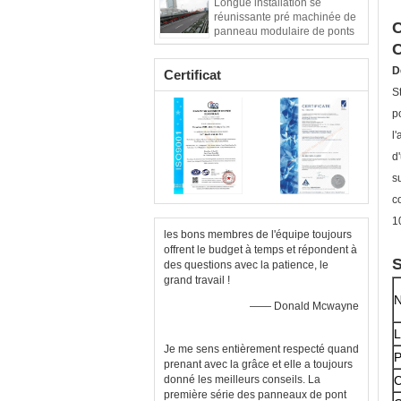
Longue installation se
3m
réunissante pré machinée de
C
panneau modulaire de ponts
piétonniers d'envergure
C
D
Certificat
S
p
l
d
s
c
1
les bons membres de l'équipe toujours
offrent le budget à temps et répondent à
S
des questions avec la patience, le
grand travail !
N
—— Donald Mcwayne
L
Je me sens entièrement respecté quand
P
prenant avec la grâce et elle a toujours
donné les meilleurs conseils. La
C
première série des panneaux de pont