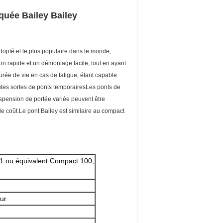
quée Bailey Bailey
dopté et le plus populaire dans le monde,
ion rapide et un démontage facile, tout en ayant
urée de vie en cas de fatigue, étant capable
utes sortes de ponts temporairesLes ponts de
uspension de portée variée peuvent être
le coût.Le pont Bailey est similaire au compact
21 ou équivalent Compact 100,
ur