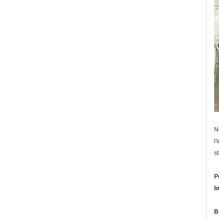
N
l
s
P
b
B