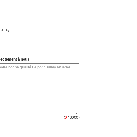
Bailey
rectement à nous
(
0
/ 3000)