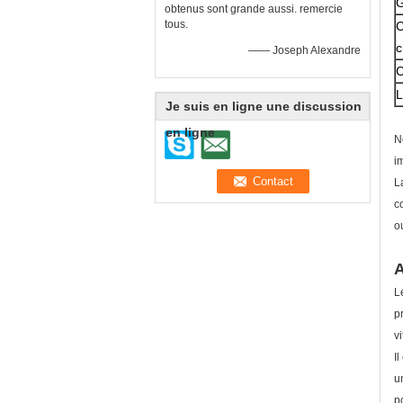
G
obtenus sont grande aussi. remercie
tous.
C
c
—— Joseph Alexandre
C
L
Je suis en ligne une discussion
en ligne
N
i
L
c
o
A
L
p
v
I
u
p