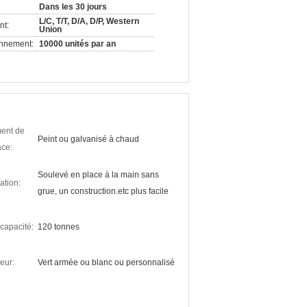
Dans les 30 jours
L/C, T/T, D/A, D/P, Western
nt:
Union
onnement:
10000 unités par an
ment de
Peint ou galvanisé à chaud
ace:
Soulevé en place à la main sans
lation:
grue, un construction.etc plus facile
 capacité:
120 tonnes
eur:
Vert armée ou blanc ou personnalisé