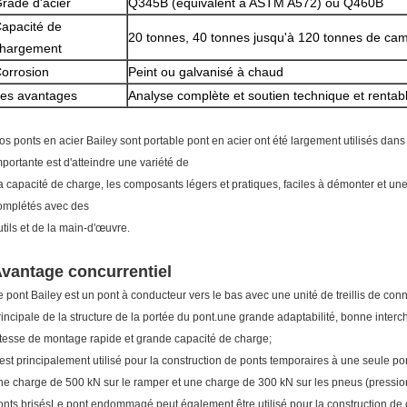
rade d'acier
Q345B (équivalent à ASTM A572) ou Q460B
apacité de
20 tonnes, 40 tonnes jusqu'à 120 tonnes de cam
hargement
orrosion
Peint ou galvanisé à chaud
es avantages
Analyse complète et soutien technique et rentab
os ponts en acier Bailey sont portable pont en acier ont été largement utilisés dans
mportante est d'atteindre une variété de
a capacité de charge, les composants légers et pratiques, faciles à démonter et un
omplétés avec des
utils et de la main-d'œuvre.
vantage concurrentiel
e pont Bailey est un pont à conducteur vers le bas avec une unité de treillis de c
rincipale de la structure de la portée du pont.une grande adaptabilité, bonne inte
itesse de montage rapide et grande capacité de charge;
l est principalement utilisé pour la construction de ponts temporaires à une seule po
ne charge de 500 kN sur le ramper et une charge de 300 kN sur les pneus (pression 
onts brisésLe pont endommagé peut également être utilisé pour la construction de d