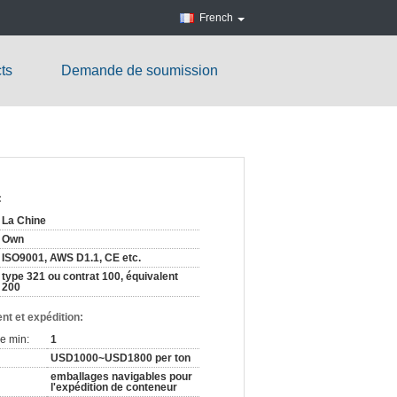
French
ts
Demande de soumission
:
La Chine
Own
ISO9001, AWS D1.1, CE etc.
type 321 ou contrat 100, équivalent
200
nt et expédition:
e min:
1
USD1000~USD1800 per ton
emballages navigables pour
l'expédition de conteneur