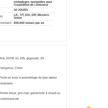
emballages navigables pour
l'expédition de conteneur
30 JOURS
L/C, T/T, D/A, D/P, Western
nt:
Union
onnement:
600.000 tonnes par an
AiSi, ASTM, bs, DIN, gigaoctet, JIS
Hangzhou, Chine
Ponts en acier à assemblage de type tablier
modulaire
Armée bleue, gris-clair, galvanisée à chaud ou
customized.etc