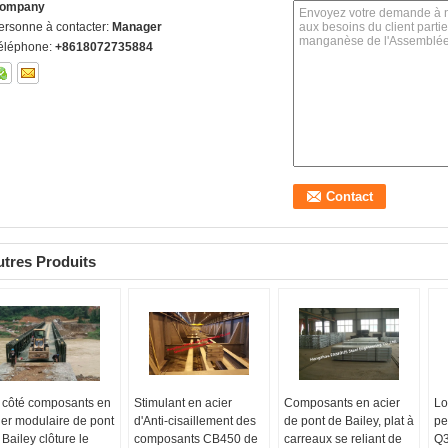
ompany
ersonne à contacter:
Manager
éléphone:
+8618072735884
tres Produits
 côté composants en
Stimulant en acier
Composants en acier
Lo
ier modulaire de pont
d'Anti-cisaillement des
de pont de Bailey, plat à
pe
 Bailey clôture le
composants CB450 de
carreaux se reliant de
Q3