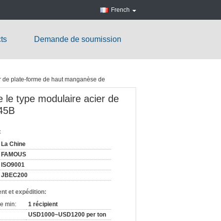
French
ts
Demande de soumission
ier de plate-forme de haut manganèse de
e le type modulaire acier de
345B
:
La Chine
FAMOUS
ISO9001
JBEC200
nt et expédition:
e min:
1 récipient
USD1000~USD1200 per ton