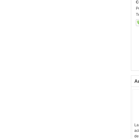
C
P
T
Au
La
ac
de