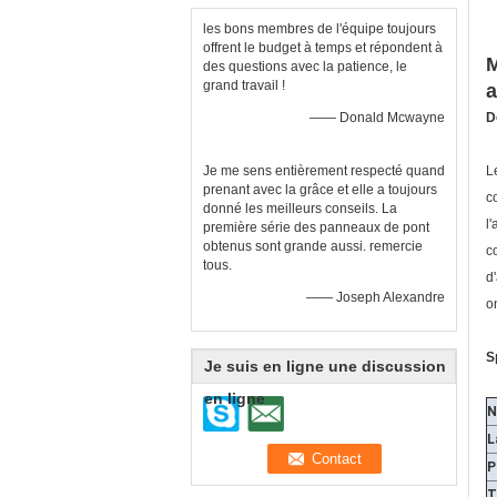
les bons membres de l'équipe toujours
offrent le budget à temps et répondent à
M
des questions avec la patience, le
grand travail !
a
—— Donald Mcwayne
D
Je me sens entièrement respecté quand
L
prenant avec la grâce et elle a toujours
c
donné les meilleurs conseils. La
l
première série des panneaux de pont
obtenus sont grande aussi. remercie
c
tous.
d
—— Joseph Alexandre
o
S
Je suis en ligne une discussion
en ligne
N
L
P
T