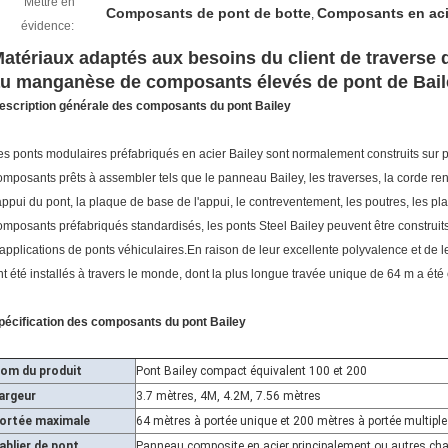
Mettre en
Composants de pont de botte
Composants en aci
,
évidence:
atériaux adaptés aux besoins du client de traverse 
u manganèse de composants élevés de pont de Bail
escription générale des composants du pont Bailey
es ponts modulaires préfabriqués en acier Bailey sont normalement construits sur p
omposants prêts à assembler tels que le panneau Bailey, les traverses, la corde renf
'appui du pont, la plaque de base de l'appui, le contreventement, les poutres, les pl
omposants préfabriqués standardisés, les ponts Steel Bailey peuvent être constru
'applications de ponts véhiculaires.En raison de leur excellente polyvalence et de le
nt été installés à travers le monde, dont la plus longue travée unique de 64 m a été
pécification des composants du pont Bailey
om du produit
Pont Bailey compact équivalent 100 et 200
argeur
3.7 mètres, 4M, 4.2M, 7.56 mètres
ortée maximale
64 mètres à portée unique et 200 mètres à portée multiple
ablier de pont
Panneau composite en acier principalement ou autres c