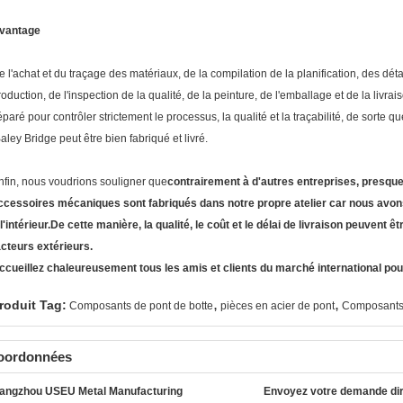
vantage
e l'achat et du traçage des matériaux, de la compilation de la planification, des dét
roduction, de l'inspection de la qualité, de la peinture, de l'emballage et de la liv
éparé pour contrôler strictement le processus, la qualité et la traçabilité, de sorte qu
Baley Bridge peut être bien fabriqué et livré.
nfin, nous voudrions souligner que
contrairement à d'autres entreprises, presque 
ccessoires mécaniques sont fabriqués dans notre propre atelier car nous avons
 l'intérieur.De cette manière, la qualité, le coût et le délai de livraison peuvent ê
acteurs extérieurs.
ccueillez chaleureusement tous les amis et clients du marché international pou
,
,
roduit Tag:
Composants de pont de botte
pièces en acier de pont
Composants 
oordonnées
angzhou USEU Metal Manufacturing
Envoyez votre demande di