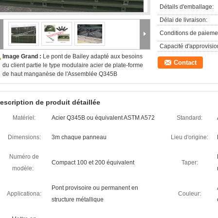
Détails d'emballage:
Délai de livraison:
Conditions de paieme
Capacité d'approvisi
Image Grand :
Le pont de Bailey adapté aux besoins
Contact
du client partie le type modulaire acier de plate-forme
de haut manganèse de l'Assemblée Q345B
escription de produit détaillée
Matériel:
Acier Q345B ou équivalent ASTM A572
Standard:
Dimensions:
3m chaque panneau
Lieu d'origine:
Numéro de
Compact 100 et 200 équivalent
Taper:
modèle:
Pont provisoire ou permanent en
Applicationa:
Couleur:
structure métallique