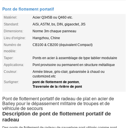
Pont de flottement portatif
Matériel:
Acier Q345B ou Q460 etc.
Standard:
AiSi, ASTM, bs, DIN, gigaoctet, JIS
Dimensions:
Norme 3m chaque panneau
Lieu d'origine:
Hangzhou, Chine
Numéro de
CB100 & CB200 (équivalent Compact)
modèle:
Taper:
Ponts en acier à assemblage de type tablier modulaire
Applicationa:
Pont provisoire ou permanent en structure métallique
Couleur:
Armée bleue, gris-clair, galvanisée à chaud ou
customized.etc
pont de flottement de ponton
Surligner:
,
Traversée de la rivière de pont
Pont de flottement portatif de radeau de plat en acier de
Bailey pour le dépassement militaire de troupes et de
véhicule de secours
Description de pont de flottement portatif de
radeau
Des ponts de flottement de radeau de sauvetage sont utilisés comme pont