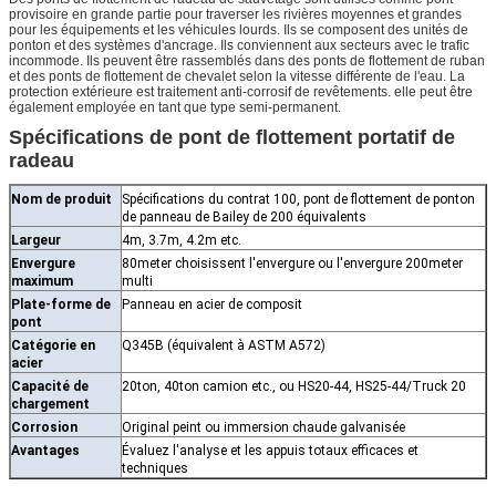
provisoire en grande partie pour traverser les rivières moyennes et grandes
pour les équipements et les véhicules lourds. Ils se composent des unités de
ponton et des systèmes d'ancrage. Ils conviennent aux secteurs avec le trafic
incommode. Ils peuvent être rassemblés dans des ponts de flottement de ruban
et des ponts de flottement de chevalet selon la vitesse différente de l'eau. La
protection extérieure est traitement anti-corrosif de revêtements. elle peut être
également employée en tant que type semi-permanent.
Spécifications de pont de flottement portatif de
radeau
Nom de produit
Spécifications du contrat 100, pont de flottement de ponton
de panneau de Bailey de 200 équivalents
Largeur
4m, 3.7m, 4.2m etc.
Envergure
80meter choisissent l'envergure ou l'envergure 200meter
maximum
multi
Plate-forme de
Panneau en acier de composit
pont
Catégorie en
Q345B (équivalent à ASTM A572)
acier
Capacité de
20ton, 40ton camion etc., ou HS20-44, HS25-44/Truck 20
chargement
Corrosion
Original peint ou immersion chaude galvanisée
Avantages
Évaluez l'analyse et les appuis totaux efficaces et
techniques