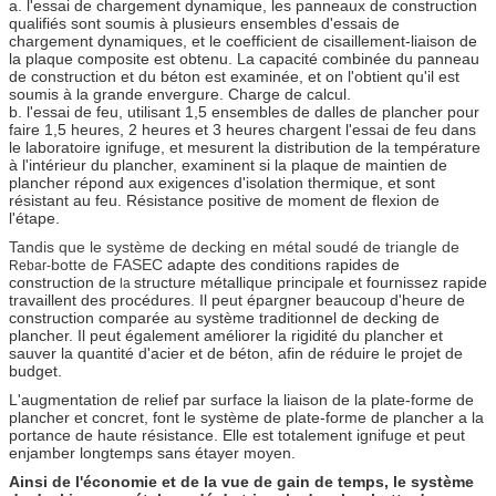
a. l'essai de chargement dynamique, les panneaux de construction
qualifiés sont soumis à plusieurs ensembles d'essais de
chargement dynamiques, et le coefficient de cisaillement-liaison de
la plaque composite est obtenu. La capacité combinée du panneau
de construction et du béton est examinée, et on l'obtient qu'il est
soumis à la grande envergure. Charge de calcul.
b. l'essai de feu, utilisant 1,5 ensembles de dalles de plancher pour
faire 1,5 heures, 2 heures et 3 heures chargent l'essai de feu dans
le laboratoire ignifuge, et mesurent la distribution de la température
à l'intérieur du plancher, examinent si la plaque de maintien de
plancher répond aux exigences d'isolation thermique, et sont
résistant au feu. Résistance positive de moment de flexion de
l'étape.
Tandis que le système de decking en métal soudé de triangle de
botte de FASEC
adapte des conditions rapides de
Rebar-
construction de
structure métallique principale et fournissez rapide
la
travaillent des procédures.
Il peut épargner beaucoup d'heure de
construction comparée au système traditionnel de decking de
plancher. Il peut également améliorer la rigidité du plancher et
sauver la quantité d'acier et de béton, afin de réduire le projet de
budget.
L'augmentation de relief par surface la liaison de la plate-forme de
plancher et concret, font le système de plate-forme de plancher a la
portance de haute résistance.
Elle est totalement ignifuge et peut
enjamber longtemps sans étayer moyen.
Ainsi de l'économie et de la vue de gain de temps, le système