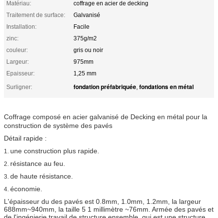
Matériau:
coffrage en acier de decking
Traitement de surface:
Galvanisé
Installation:
Facile
zinc:
375g/m2
couleur:
gris ou noir
Largeur:
975mm
Epaisseur:
1,25 mm
fondation préfabriquée
fondations en métal
Surligner:
,
Coffrage composé en acier galvanisé de Decking en métal pour la
construction de système des pavés
Détail rapide :
une construction plus rapide.
1.
résistance au feu.
2.
de haute résistance.
3.
économie.
4.
L'épaisseur du des pavés est 0.8mm, 1.0mm, 1.2mm, la largeur
688mm~940mm, la taille 5 1 millimètre ~76mm. Armée des pavés et
de l'ingénierie travail de structure ensemble, qui est une structure