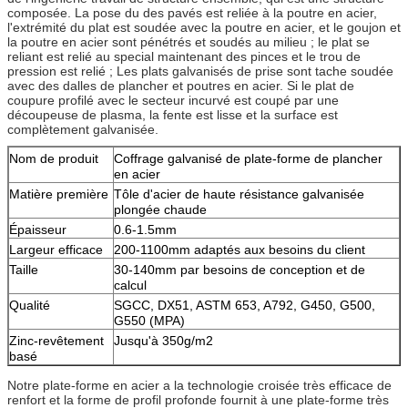
composée. La pose du des pavés est reliée à la poutre en acier,
l'extrémité du plat est soudée avec la poutre en acier, et le goujon et
la poutre en acier sont pénétrés et soudés au milieu ; le plat se
reliant est relié au special maintenant des pinces et le trou de
pression est relié ; Les plats galvanisés de prise sont tache soudée
avec des dalles de plancher et poutres en acier. Si le plat de
coupure profilé avec le secteur incurvé est coupé par une
découpeuse de plasma, la fente est lisse et la surface est
complètement galvanisée.
Nom de produit
Coffrage galvanisé de plate-forme de plancher
en acier
Matière première
Tôle d'acier de haute résistance galvanisée
plongée chaude
Épaisseur
0.6-1.5mm
Largeur efficace
200-1100mm adaptés aux besoins du client
Taille
30-140mm par besoins de conception et de
calcul
Qualité
SGCC, DX51, ASTM 653, A792, G450, G500,
G550 (MPA)
Zinc-revêtement
Jusqu'à 350g/m2
basé
Notre plate-forme en acier a la technologie croisée très efficace de
renfort et la forme de profil profonde fournit à une plate-forme très