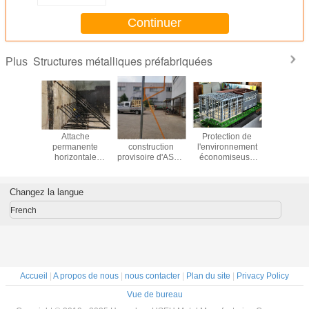
Continuer
Structures métalliques préfabriquées
Plus
ion de
Attache
Métal en acier de
Protection de
Plate-f
 structure
permanente
construction
l'environnement
alternative
lique
horizontale
provisoire d'ASTM
économiseuse
de constru
liage
provisoire
attachant
d'énergie de
Bondek po
ium anti
d'étayage et de
Aechives
bâtiments en acier
coffrages 
portes et
mur
industriels de
de constr
Changez la langue
dows
préfabrication de
haute précision
French
Accueil
|
A propos de nous
|
nous contacter
|
Plan du site
|
Privacy Policy
Vue de bureau