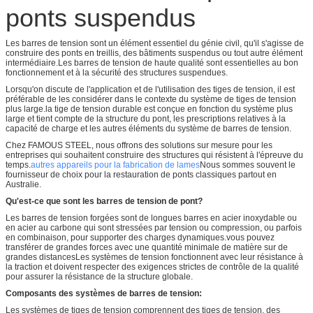
ponts suspendus
Les barres de tension sont un élément essentiel du génie civil, qu'il s'agisse de
construire des ponts en treillis, des bâtiments suspendus ou tout autre élément
intermédiaire.Les barres de tension de haute qualité sont essentielles au bon
fonctionnement et à la sécurité des structures suspendues.
Lorsqu'on discute de l'application et de l'utilisation des tiges de tension, il est
préférable de les considérer dans le contexte du système de tiges de tension
plus large.la tige de tension durable est conçue en fonction du système plus
large et tient compte de la structure du pont, les prescriptions relatives à la
capacité de charge et les autres éléments du système de barres de tension.
Chez FAMOUS STEEL, nous offrons des solutions sur mesure pour les
entreprises qui souhaitent construire des structures qui résistent à l'épreuve du
temps.
autres appareils pour la fabrication de lames
Nous sommes souvent le
fournisseur de choix pour la restauration de ponts classiques partout en
Australie.
Qu'est-ce que sont les barres de tension de pont?
Les barres de tension forgées sont de longues barres en acier inoxydable ou
en acier au carbone qui sont stressées par tension ou compression, ou parfois
en combinaison, pour supporter des charges dynamiques.vous pouvez
transférer de grandes forces avec une quantité minimale de matière sur de
grandes distancesLes systèmes de tension fonctionnent avec leur résistance à
la traction et doivent respecter des exigences strictes de contrôle de la qualité
pour assurer la résistance de la structure globale.
Composants des systèmes de barres de tension:
Les systèmes de tiges de tension comprennent des tiges de tension, des