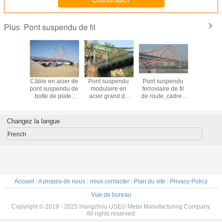
Pont suspendu de fil
Plus
uspendu
Câble en acier de
Pont suspendu
Pont suspendu
Style d'E
moderne
pont suspendu de
modulaire en
ferroviaire de fil
de constr
 couvre-
botte de plate-
acier grand de
de route, cadres
adapté
 clair
forme concrète
corde croisant
modulaires de
besoins du
er de
resté avec appui
River Valley
pont suspendu de
par enve
ction de
de véhicule de
provisoire ou
voûte à double
multi préf
Changez la langue
ley
piétons d'ancre de
permanente
fonction
de pont s
ergure
roche le double
de fi
French
Accueil
|
A propos de nous
|
nous contacter
|
Plan du site
|
Privacy Policy
Vue de bureau
Copyright © 2019 - 2025 Hangzhou USEU Metal Manufacturing Company.
All rights reserved.