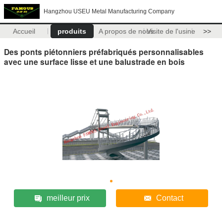
Hangzhou USEU Metal Manufacturing Company
Accueil
produits
A propos de nous
Visite de l'usine
>>
Des ponts piétonniers préfabriqués personnalisables
avec une surface lisse et une balustrade en bois
meilleur prix
Contact