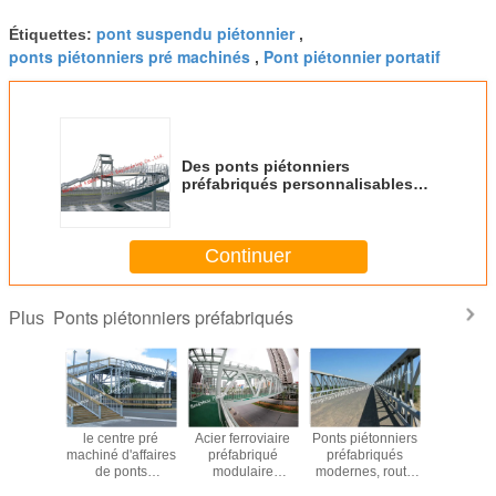
pont suspendu piétonnier
Étiquettes:
,
ponts piétonniers pré machinés
Pont piétonnier portatif
,
Des ponts piétonniers
préfabriqués personnalisables
avec une surface lisse et une
balustrade en bois
Continuer
Ponts piétonniers préfabriqués
Plus
éfabriqué
le centre pré
Acier ferroviaire
Ponts piétonniers
L'aci
trade de
machiné d'affaires
préfabriqué
préfabriqués
préfabri
de ponts
de ponts
modulaire
modernes, route
forme cir
iers en
piétonniers de
d'Overcross
provisoire
d'arc po