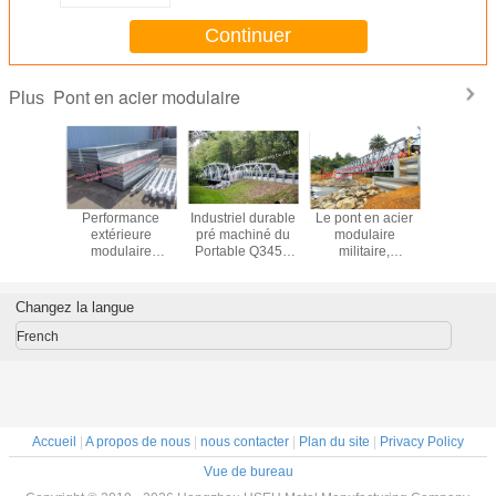
Continuer
Pont en acier modulaire
Plus
n acier
Performance
Industriel durable
Le pont en acier
Traitemen
ire de
extérieure
pré machiné du
modulaire
galvanisé 
stallation
modulaire
Portable Q345B
militaire,
de lo
cier
provisoire de la
de pont en
construction Pré-a
d'enver
soire
peinture de vert
structure
machiné le pont
fabricat
isée à
de construction de
métallique de
piétonnier
acier mod
Changez la langue
d de
pont/HDG haute
route
préfabriqué à
simple d
e de pont
travers la rivière
French
Accueil
|
A propos de nous
|
nous contacter
|
Plan du site
|
Privacy Policy
Vue de bureau