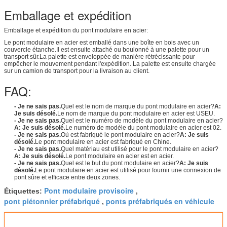
Emballage et expédition
Emballage et expédition du pont modulaire en acier:
Le pont modulaire en acier est emballé dans une boîte en bois avec un
couvercle étanche.Il est ensuite attaché ou boulonné à une palette pour un
transport sûr.La palette est enveloppée de manière rétrécissante pour
empêcher le mouvement pendant l'expédition. La palette est ensuite chargée
sur un camion de transport pour la livraison au client.
FAQ:
- Je ne sais pas.
Quel est le nom de marque du pont modulaire en acier?
A:
Je suis désolé.
Le nom de marque du pont modulaire en acier est USEU.
- Je ne sais pas.
Quel est le numéro de modèle du pont modulaire en acier?
A: Je suis désolé.
Le numéro de modèle du pont modulaire en acier est 02.
- Je ne sais pas.
Où est fabriqué le pont modulaire en acier?
A: Je suis
désolé.
Le pont modulaire en acier est fabriqué en Chine.
- Je ne sais pas.
Quel matériau est utilisé pour le pont modulaire en acier?
A: Je suis désolé.
Le pont modulaire en acier est en acier.
- Je ne sais pas.
Quel est le but du pont modulaire en acier?
A: Je suis
désolé.
Le pont modulaire en acier est utilisé pour fournir une connexion de
pont sûre et efficace entre deux zones.
Pont modulaire provisoire
Étiquettes:
,
pont piétonnier préfabriqué
ponts préfabriqués en véhicule
,