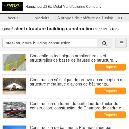
Hangzhou USEU Metal Manufacturing Company
Accueil
produits
A propos de nous
Visite de l'usine
>>
steel structure building construction
Qualité
supplier.
(186)
Conceptions techniques architecturales et
structurelles de basse de hausse de structure
métallique conception commerciale de bâtiment
Enquête
maintenant
Construction séismique de preuve de conception de
structure métallique d'avions de bâtiments
préfabriqués flexibles de hangar
Enquête
maintenant
Construction en forme de boîte lourde d'acier de
construction, construction de Chambre de cadre en
acier pour le grand complexe commercial urbain
Enquête
maintenant
Construction de bâtiments Pré-machinée par