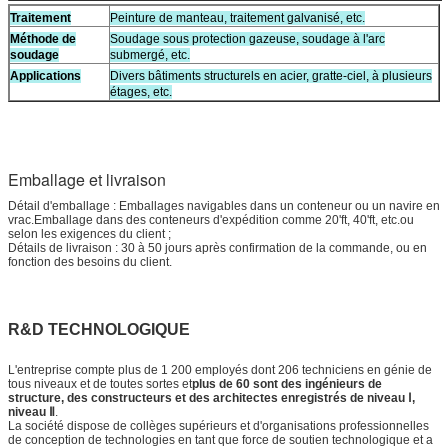
Traitement
Peinture de manteau, traitement galvanisé, etc.
Méthode de
Soudage sous protection gazeuse, soudage à l'arc
soudage
submergé, etc.
Applications
Divers bâtiments structurels en acier, gratte-ciel, à plusieurs
étages, etc.
Emballage et livraison
Détail d'emballage : Emballages navigables dans un conteneur ou un navire en
vrac.Emballage dans des conteneurs d'expédition comme 20'ft, 40'ft, etc.ou
selon les exigences du client ;
Détails de livraison : 30 à 50 jours après confirmation de la commande, ou en
fonction des besoins du client.
R&D TECHNOLOGIQUE
L'entreprise compte plus de 1 200 employés dont 206 techniciens en génie de
tous niveaux et de toutes sortes et
plus de 60 sont des ingénieurs de
structure, des constructeurs et des architectes enregistrés de niveau Ⅰ,
niveau Ⅱ
.
La société dispose de collèges supérieurs et d'organisations professionnelles
de conception de technologies en tant que force de soutien technologique et a