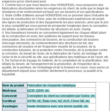
exigences qu'un client peut avoir.
2. Comme tout ce que nous faisons chez HONGFENG, nous proposons des
fabrications structurelles selon les exigences du client, de sorte que le degré de
résistance et de renforcement est basé sur vos besoins et vos spécifications.
3. Notre chiffre d'affaires annuel HONGFENG est un pionnier dans l'industrie de
l'acier de construction en Chine, avec de nombreuses expériences de projet,
des lignes de production et des équipements les plus avancés, ainsi que le prix
le plus compétitif qui nous permet de prospecter longtemps dans la conception,
les détails, la fabrication et l'érection de structures en acier. champ.
4. Nos travailleurs honorés se concentrent également sur chaque détail allant
de la construction en acier, des systèmes de support pour les travaux
d'excavation, des connexions de boulons, de la construction de boulons
d'ancrage structurels, du contreventement des structures de toit, des
connexions de soudure et de l'inspection visuelle de la soudure, de la
construction tubulaire, de la protection contre l'incendie, de la protection contre
la corrosion. du travail de l'acier, de la fabrication de l'acier, du montage de
l'acier et de la sécurité du site, aux spécifications des matériaux et de l'acier, etc.
5. De l'achat et du traçage du matériel, de la compilation de la planification, des
détails du dessin, de l'arrangement de la production, de l'inspection de la
qualité, de la peinture, de l'emballage et de la livraison en cours, nous avons un
département séparé pour contrôler strictement le processus, la qualité et la
traçabilité.
Nom du produit
Fabrication de charpente métallique
Matériaux
Q235, Q345, etc.
Concevoir
Conception du client ou conception par l'usine, etc.
Certificat
ASTM, UE, États-Unis, NZ, AUS, Chine GB, etc.
Avantages
Haute résistance avec une bonne qualité, etc.