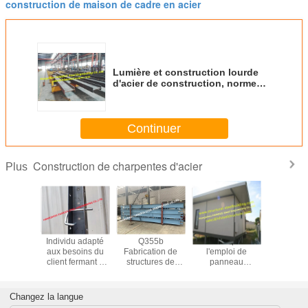
construction de maison de cadre en acier
Lumière et construction lourde
d'acier de construction, norme
UE-US de construction de
bâtiments en métal
Continuer
Construction de charpentes d'acier
Plus
ure de
Individu adapté
Q355b
Chambre prête à
Sous-sol r
 en acier
aux besoins du
Fabrication de
l'emploi de
léger Jac
uée sur
client fermant à
structures de
panneau
High Recyc
ure
clef le système de
poutres en acier
"sandwich" de
attache de attache
galvanisé Norme
Residental de
en acier de
américaine
module
Changez la langue
système ICFs
préfabriqué léger