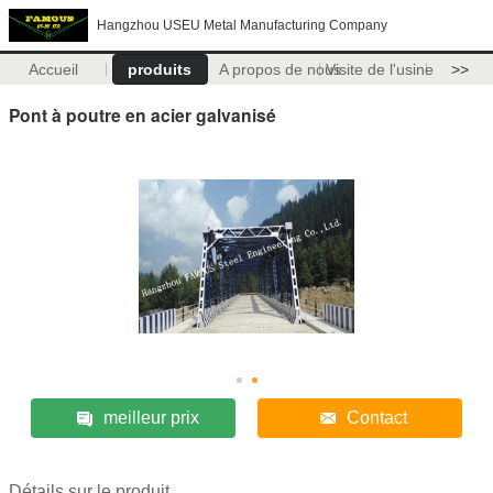
Hangzhou USEU Metal Manufacturing Company
Accueil
produits
A propos de nous
Visite de l'usine
>>
Pont à poutre en acier galvanisé
meilleur prix
Contact
Détails sur le produit