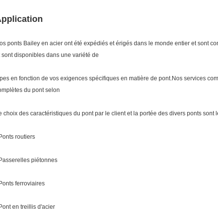
pplication
os ponts Bailey en acier ont été expédiés et érigés dans le monde entier et sont 
t sont disponibles dans une variété de
ypes en fonction de vos exigences spécifiques en matière de pont.Nos services com
omplètes du pont selon
e choix des caractéristiques du pont par le client et la portée des divers ponts sont l
 Ponts routiers
 Passerelles piétonnes
 Ponts ferroviaires
Pont en treillis d'acier