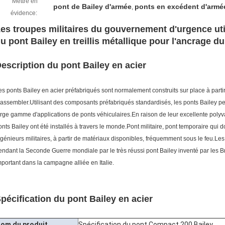
Mettre en
pont de Bailey d'armée
ponts en excédent d'armé
,
évidence:
es troupes militaires du gouvernement d'urgence uti
u pont Bailey en treillis métallique pour l'ancrage d
escription du pont Bailey en acier
es ponts Bailey en acier préfabriqués sont normalement construits sur place à part
 assembler.Utilisant des composants préfabriqués standardisés, les ponts Bailey pe
arge gamme d'applications de ponts véhiculaires.En raison de leur excellente polyva
onts Bailey ont été installés à travers le monde.Pont militaire, pont temporaire qui d
ngénieurs militaires, à partir de matériaux disponibles, fréquemment sous le feu.Les p
endant la Seconde Guerre mondiale par le très réussi pont Bailey inventé par les Br
mportant dans la campagne alliée en Italie.
pécification du pont Bailey en acier
om du produit
Spécification du pont Compact 200 Bailey