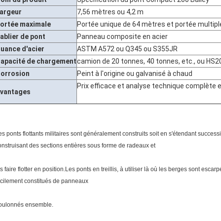
argeur
7,56 mètres ou 4,2 m
ortée maximale
Portée unique de 64 mètres et portée multip
ablier de pont
Panneau composite en acier
uance d'acier
ASTM A572 ou Q345 ou S355JR
apacité de chargement
camion de 20 tonnes, 40 tonnes, etc., ou HS
orrosion
Peint à l'origine ou galvanisé à chaud
Prix ​​​​efficace et analyse technique complète
vantages
es ponts flottants militaires sont généralement construits soit en s'étendant successiv
onstruisant des sections entières sous forme de radeaux et
es faire flotter en position.Les ponts en treillis, à utiliser là où les berges sont esca
acilement constitués de panneaux
oulonnés ensemble.