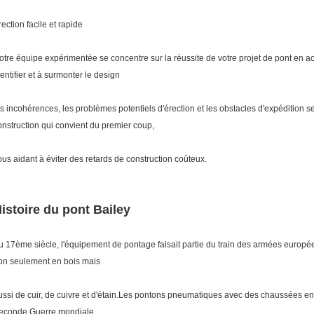
rection facile et rapide
otre équipe expérimentée se concentre sur la réussite de votre projet de pont en ac
dentifier et à surmonter le design
es incohérences, les problèmes potentiels d'érection et les obstacles d'expédition se 
onstruction qui convient du premier coup,
ous aidant à éviter des retards de construction coûteux.
istoire du pont Bailey
u 17ème siècle, l'équipement de pontage faisait partie du train des armées europ
on seulement en bois mais
ussi de cuir, de cuivre et d'étain.Les pontons pneumatiques avec des chaussées en a
econde Guerre mondiale.