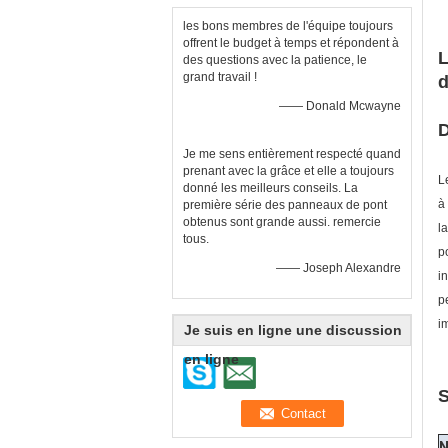
les bons membres de l'équipe toujours
offrent le budget à temps et répondent à
L
des questions avec la patience, le
grand travail !
d
—— Donald Mcwayne
D
Je me sens entièrement respecté quand
prenant avec la grâce et elle a toujours
L
donné les meilleurs conseils. La
à
première série des panneaux de pont
obtenus sont grande aussi. remercie
l
tous.
p
—— Joseph Alexandre
i
p
i
Je suis en ligne une discussion
en ligne
S
N