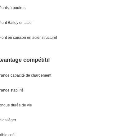
 Ponts à poutres
 Pont Bailey en acier
 Pont en caisson en acier structurel
vantage compétitif
rande capacité de chargement
rande stabilité
ongue durée de vie
oids léger
aible coût