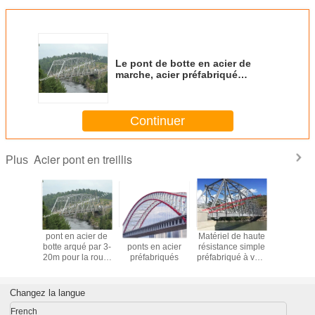
Le pont de botte en acier de
marche, acier préfabriqué
piétonnier pont la structure
simple
Continuer
Acier pont en treillis
Plus
raison
pont en acier de
Structures de
Matériel de haute
Préfabr
en acier
botte arqué par 3-
ponts en acier
résistance simple
modulai
e Bailey
20m pour la route
préfabriqués
préfabriqué à voie
acier de 
ergency
et le chemin de fer
unique du pont de
botte de
laire de
botte d'envergure
moderne p
botte de
Q345b
chemins de
Changez la langue
-forme
rout
French