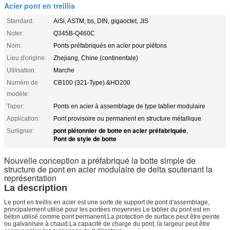
Acier pont en treillis
Standard:
AiSi, ASTM, bs, DIN, gigaoctet, JIS
Noter:
Q345B-Q460C
Nom:
Ponts préfabriqués en acier pour piétons
Lieu d'origine:
Zhejiang, Chine (continentale)
Utilisation:
Marche
Numéro de
CB100 (321-Type) &HD200
modèle:
Taper:
Ponts en acier à assemblage de type tablier modulaire
Application:
Pont provisoire ou permanent en structure métallique
pont piétonnier de botte en acier préfabriquée
Surligner:
,
Pont de style de botte
Nouvelle conception a préfabriqué la botte simple de
structure de pont en acier modulaire de delta soutenant la
représentation
La description
Le pont en treillis en acier est une sorte de support de pont d'assemblage,
principalement utilisé pour les portées moyennes.Le tablier du pont est en
béton utilisé comme pont permanent.La protection de surface peut être peinte
ou galvanisée à chaud.La capacité de charge du pont, la largeur peut être