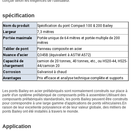
conçue selon les exigences de l'utilisateur.
spécification
Nom du produit
Spécification du pont Compact 100 & 200 Bailey
Largeur
7,3 mètres
Portée maximale
Portée unique de 64 mètres et portée multiple de 200
mètres
Tablier de pont
Panneau composite en acier
Nuance d'acier
Q345B (équivalent à ASTM A572)
Capacité de
camion de 20 tonnes, 40 tonnes, etc., ou HS20-44, HS25-
chargement
44/camion 20
Corrosion
Galvanisé à chaud
Avantages
Prix ​​​​efficace et analyse technique complète et supports
Les ponts Bailey en acier préfabriqués sont normalement construits sur place à
partir d'un système préfabriqué de composants prêts à assembler.Utilisant des
composants préfabriqués standardisés, les ponts Bailey peuvent être construits
pour correspondre à une large gamme d'applications de ponts véhiculaires.En
raison de leur excellente polyvalence et de leur valeur globale, des milliers de
ponts Bailey ont été installés à travers le monde.
Application