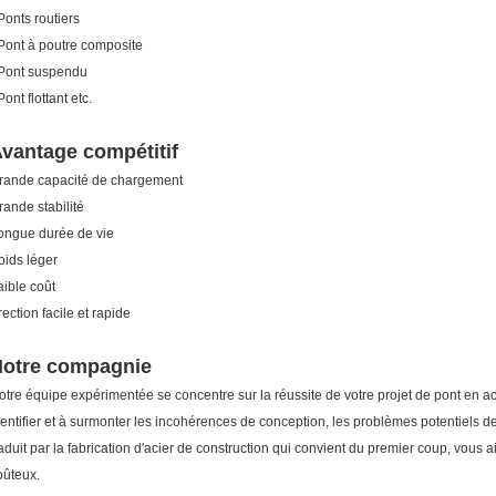
 Ponts routiers
 Pont à poutre composite
 Pont suspendu
Pont flottant etc.
vantage compétitif
rande capacité de chargement
rande stabilité
ongue durée de vie
oids léger
aible coût
rection facile et rapide
otre compagnie
otre équipe expérimentée se concentre sur la réussite de votre projet de pont en ac
dentifier et à surmonter les incohérences de conception, les problèmes potentiels de
raduit par la fabrication d'acier de construction qui convient du premier coup, vous a
oûteux.