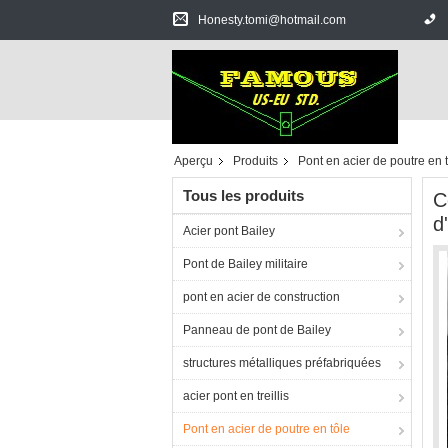
Honesty.tomi@hotmail.com
Aperçu
Produits
Pont en acier de poutre en 
Tous les produits
C
d
Acier pont Bailey
Pont de Bailey militaire
pont en acier de construction
Panneau de pont de Bailey
structures métalliques préfabriquées
acier pont en treillis
Pont en acier de poutre en tôle