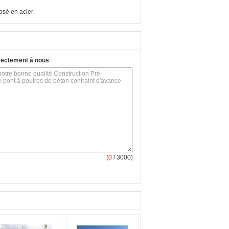
osé en acier
rectement à nous
(
0
/ 3000)