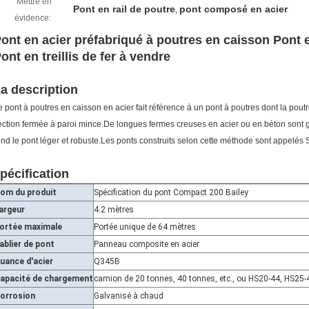
Mettre en
Pont en rail de poutre
pont composé en acier
,
évidence:
ont en acier préfabriqué à poutres en caisson Pont e
ont en treillis de fer à vendre
a description
e pont à poutres en caisson en acier fait référence à un pont à poutres dont la pout
ection fermée à paroi mince.De longues fermes creuses en acier ou en béton sont
end le pont léger et robuste.Les ponts construits selon cette méthode sont appelés 
pécification
om du produit
Spécification du pont Compact 200 Bailey
argeur
4.2 mètres
ortée maximale
Portée unique de 64 mètres
ablier de pont
Panneau composite en acier
uance d'acier
Q345B
apacité de chargement
camion de 20 tonnes, 40 tonnes, etc., ou HS20-44, HS25
orrosion
Galvanisé à chaud