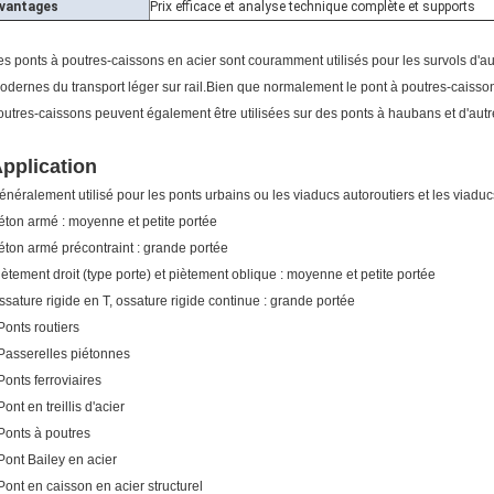
vantages
Prix ​​​​efficace et analyse technique complète et supports
es ponts à poutres-caissons en acier sont couramment utilisés pour les survols d'au
odernes du transport léger sur rail.Bien que normalement le pont à poutres-caissons
outres-caissons peuvent également être utilisées sur des ponts à haubans et d'autr
pplication
énéralement utilisé pour les ponts urbains ou les viaducs autoroutiers et les viaduc
éton armé : moyenne et petite portée
éton armé précontraint : grande portée
iètement droit (type porte) et piètement oblique : moyenne et petite portée
ssature rigide en T, ossature rigide continue : grande portée
 Ponts routiers
 Passerelles piétonnes
 Ponts ferroviaires
Pont en treillis d'acier
 Ponts à poutres
 Pont Bailey en acier
 Pont en caisson en acier structurel