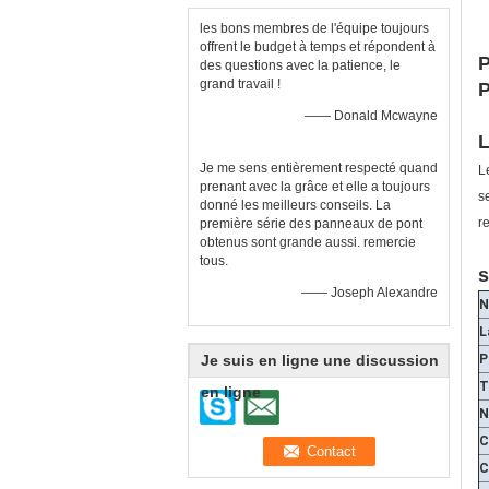
les bons membres de l'équipe toujours
offrent le budget à temps et répondent à
P
des questions avec la patience, le
grand travail !
P
—— Donald Mcwayne
L
Je me sens entièrement respecté quand
L
prenant avec la grâce et elle a toujours
s
donné les meilleurs conseils. La
r
première série des panneaux de pont
obtenus sont grande aussi. remercie
tous.
s
—— Joseph Alexandre
N
L
Je suis en ligne une discussion
P
T
en ligne
N
C
C