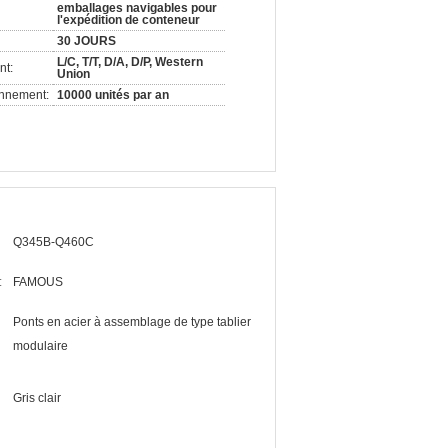
emballages navigables pour
l'expédition de conteneur
30 JOURS
L/C, T/T, D/A, D/P, Western
nt:
Union
onnement:
10000 unités par an
Q345B-Q460C
:
FAMOUS
Ponts en acier à assemblage de type tablier
modulaire
Gris clair