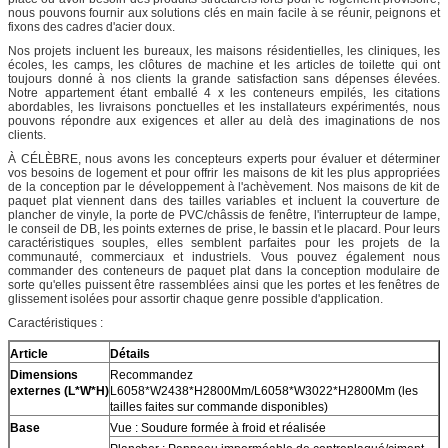
nous pouvons fournir aux solutions clés en main facile à se réunir, peignons et
fixons des cadres d'acier doux.
Nos projets incluent les bureaux, les maisons résidentielles, les cliniques, les
écoles, les camps, les clôtures de machine et les articles de toilette qui ont
toujours donné à nos clients la grande satisfaction sans dépenses élevées.
Notre appartement étant emballé 4 x les conteneurs empilés, les citations
abordables, les livraisons ponctuelles et les installateurs expérimentés, nous
pouvons répondre aux exigences et aller au delà des imaginations de nos
clients.
À CÉLÈBRE, nous avons les concepteurs experts pour évaluer et déterminer
vos besoins de logement et pour offrir les maisons de kit les plus appropriées
de la conception par le développement à l'achèvement. Nos maisons de kit de
paquet plat viennent dans des tailles variables et incluent la couverture de
plancher de vinyle, la porte de PVC/châssis de fenêtre, l'interrupteur de lampe,
le conseil de DB, les points externes de prise, le bassin et le placard. Pour leurs
caractéristiques souples, elles semblent parfaites pour les projets de la
communauté, commerciaux et industriels. Vous pouvez également nous
commander des conteneurs de paquet plat dans la conception modulaire de
sorte qu'elles puissent être rassemblées ainsi que les portes et les fenêtres de
glissement isolées pour assortir chaque genre possible d'application.
Caractéristiques :
Article
Détails
Dimensions
Recommandez
externes (L*W*H)
L6058*W2438*H2800Mm/L6058*W3022*H2800Mm (les
tailles faites sur commande disponibles)
Base
Vue : Soudure formée à froid et réalisée