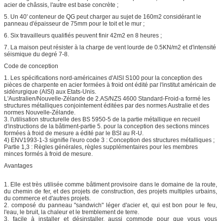
acier de châssis, l'autre est base concrète ;
5. Un 40' conteneur de QG peut charger au sujet de 160m2 considérant le
panneau d'épaisseur de 75mm pour le toit et le mur ;
6. Six travailleurs qualifiés peuvent finir 42m2 en 8 heures ;
7. La maison peut résister à la charge de vent lourde de 0.5KN/m2 et d'intensité
séismique du degré 7-8.
Code de conception
1. Les spécifications nord-américaines d'AISI S100 pour la conception des
pièces de charpente en acier formées à froid ont édité par l'institut américain de
sidérurgique (AISI) aux Etats-Unis.
L'Australien/Nouvelle-Zélande de 2.AS/NZS 4600 Standard-Froid-a formé les
structures métalliques conjointement éditées par des normes Australie et des
normes Nouvelle-Zélande.
3. l'utilisation structurelle des BS 5950-5 de la partie métallique en recueil
d'instructions de la bâtiment-partie 5. pour la conception des sections minces
formées à froid de mesure a édité par le BSI au R-U.
4) ENV1993-1-3 signifie l'euro code 3 : Conception des structures métalliques ;
Partie 1,3 : Règles générales, règles supplémentaires pour les membres
minces formés à froid de mesure.
Avantages
1. Elle est très utilisée comme bâtiment provisoire dans le domaine de la route,
du chemin de fer, et des projets de construction, des projets multiples urbains,
du commerce et d'autres projets.
2. composé du panneau "sandwich" léger d'acier et, qui est bon pour le feu,
l'eau, le bruit, la chaleur et le tremblement de terre.
3. facile à installer et désinstaller, aussi commode pour que vous vous