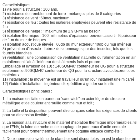
Caractéristiques :
1) vie pour la structure : 100 ans.
2) résistance de tremblement de terre : mélangez plus de 8 catégories.
3) résistance de vent : 60m/s. maximum.
4) résistance de feu : toutes les matières employées peuvent être résistance de
feu.
5) résistance de neige : ² maximum de 2.9KN/m au besoin
6) isolation thermique : 100 millimètres d'épaisseur peuvent assortir l'épaisseur
de 1 m du mur de briques.
7) isolation acoustique élevée : 60db du mur extérieur 40db du mur intérieur
8) prévention d'insecte : libérez des dommages par des insectes, tels que les
fourmis blanches
9) ventilation : une combinaison de ventilation naturelle ou l'alimentation en air
maintiennent l'air à l'intérieur des bâtiments frais et propre
Emballage et livraison de 10) : 140SQM/40' conteneur de QG pour la structure
seulement et 90SQM/40' conteneur de QG pour la structure avec décorent des
matériaux.
11) Installation : la moyenne est un travailleur qu'un jour installent une m carré.
12) Guide d'installation : ingénieur d'expédition à guider sur le site.
Caractéristiques principales :
1. La maison est faite en panneau "sandwich" en acier léger de structure
métallique et de couleur antirouille comme mur et toit ;
2. La taille et la disposition peuvent être conçues selon les exigences de clients
pour sa dimension flexible ;
3. La maison a la structure et le matériel d'isolation thermique imperméables, tel
que l'ENV, la laine de roche ou le couplage de panneaux d'unité centrale
facilement pour former thermiquement une coquille efficace complète ;
4. Deux genres de système de plancher sont disponibles, un est le plancher en