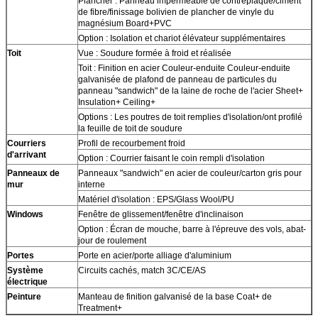
Plancher : Panneau imperméable de contreplaqué/ciment
de fibre/finissage bolivien de plancher de vinyle du
magnésium Board+PVC
Option : Isolation et chariot élévateur supplémentaires
Toit
Vue : Soudure formée à froid et réalisée
Toit : Finition en acier Couleur-enduite Couleur-enduite
galvanisée de plafond de panneau de particules du
panneau "sandwich" de la laine de roche de l'acier Sheet+
Insulation+ Ceiling+
Options : Les poutres de toit remplies d'isolation/ont profilé
la feuille de toit de soudure
Courriers
Profil de recourbement froid
d'arrivant
Option : Courrier faisant le coin rempli d'isolation
Panneaux de
Panneaux "sandwich" en acier de couleur/carton gris pour
mur
interne
Matériel d'isolation : EPS/Glass Wool/PU
Windows
Fenêtre de glissement/fenêtre d'inclinaison
Option : Écran de mouche, barre à l'épreuve des vols, abat-
jour de roulement
Portes
Porte en acier/porte alliage d'aluminium
Système
Circuits cachés, match 3C/CE/AS
électrique
Peinture
Manteau de finition galvanisé de la base Coat+ de
Treatment+