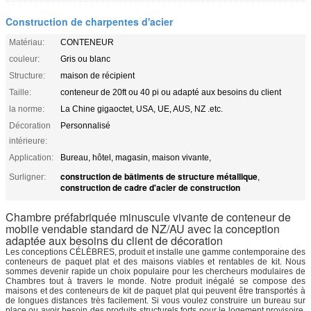
Construction de charpentes d'acier
Matériau:
CONTENEUR
couleur:
Gris ou blanc
Structure:
maison de récipient
Taille:
conteneur de 20ft ou 40 pi ou adapté aux besoins du client
la norme:
La Chine gigaoctet, USA, UE, AUS, NZ .etc.
Décoration
Personnalisé
intérieure:
Application:
Bureau, hôtel, magasin, maison vivante,
construction de bâtiments de structure métallique
Surligner:
,
construction de cadre d'acier de construction
Chambre préfabriquée minuscule vivante de conteneur de
mobile vendable standard de NZ/AU avec la conception
adaptée aux besoins du client de décoration
Les conceptions CÉLÈBRES, produit et installe une gamme contemporaine des
conteneurs de paquet plat et des maisons viables et rentables de kit. Nous
sommes devenir rapide un choix populaire pour les chercheurs modulaires de
Chambres tout à travers le monde. Notre produit inégalé se compose des
maisons et des conteneurs de kit de paquet plat qui peuvent être transportés à
de longues distances très facilement. Si vous voulez construire un bureau sur
place ou avoir besoin des produits structurels forts pour le logement provisoire,