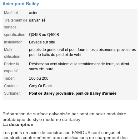
Acier pont Bailey
Matériel:
acier
Traitement de
galvanisé
surface:
spécification:
Q345B ou Q460B
installation:
Levage sur site
Multi-
projets de génie civil et pour fournir les croisements provisoires
pour le trafic de pied et de véhi
utilisation:
Portez la
Résistez au vent violent et le tremblement de terre, soutient
snow.etc lourd
capacité:
Taper:
100 ou 200
Couleur:
Grey Or Black
Pont de Bailey provisoire
pont de Bailey d'armée
Surligner:
,
Préparation de surface galvanisée par pont en acier modulaire
préfabriqué de style moderne de Bailey
La description
Les ponts en acier de construction FAMOUS sont conçus et
construits conformément aux spécifications de chargement des