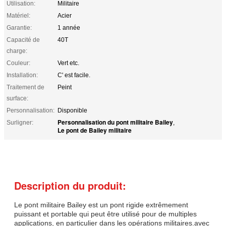
Utilisation:
Militaire
Matériel:
Acier
Garantie:
1 année
Capacité de
40T
charge:
Couleur:
Vert etc.
Installation:
C' est facile.
Traitement de
Peint
surface:
Personnalisation:
Disponible
Personnalisation du pont militaire Bailey
Surligner:
,
Le pont de Bailey militaire
Description du produit:
Le pont militaire Bailey est un pont rigide extrêmement
puissant et portable qui peut être utilisé pour de multiples
applications, en particulier dans les opérations militaires.avec