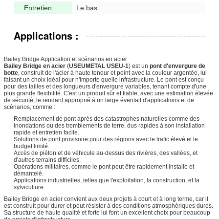
Entretien
Le bas
Applications :
Bailey Bridge Application et scénarios en acier
Bailey Bridge en acier
(
USEUMETAL USEU-1
) est un
pont d'envergure de
botte
, construit de l'acier à haute teneur et peint avec la couleur argentée, lui
faisant un choix idéal pour n'importe quelle infrastructure. Le pont est conçu
pour des tailles et des longueurs d'envergure variables, tenant compte d'une
plus grande flexibilité. C'est un produit sûr et fiable, avec une estimation élevée
de sécurité, le rendant approprié à un large éventail d'applications et de
scénarios, comme :
Remplacement de pont après des catastrophes naturelles comme des
inondations ou des tremblements de terre, dus rapides à son installation
rapide et entretien facile.
Solutions de pont provisoire pour des régions avec le trafic élevé et le
budget limité.
Accès de piéton et de véhicule au-dessus des rivières, des vallées, et
d'autres terrains difficiles.
Opérations militaires, comme le pont peut être rapidement installé et
démantelé.
Applications industrielles, telles que l'exploitation, la construction, et la
sylviculture.
Bailey Bridge en acier convient aux deux projets à court et à long terme, car il
est construit pour durer et peut résister à des conditions atmosphériques dures.
Sa structure de haute qualité et forte lui font un excellent choix pour beaucoup