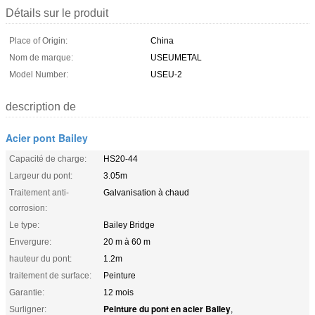
Détails sur le produit
Place of Origin:
China
Nom de marque:
USEUMETAL
Model Number:
USEU-2
description de
Acier pont Bailey
Capacité de charge:
HS20-44
Largeur du pont:
3.05m
Traitement anti-
Galvanisation à chaud
corrosion:
Le type:
Bailey Bridge
Envergure:
20 m à 60 m
hauteur du pont:
1.2m
traitement de surface:
Peinture
Garantie:
12 mois
Peinture du pont en acier Bailey
Surligner:
,