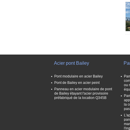
Acier pont Bailey
Pa
Pont modulaire en acier Bailey
Pan
com
Pont de Bailey en acier peint
ou 
Panneau en acier modulaire de pont
équ
de Bailey étayant l'acier provisoire
Pan
préfabriqué de la location Q345B
app
la 
pas
L'a
pan
man
l'in