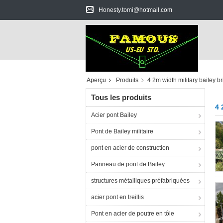
Honesty.tomi@hotmail.com
Aperçu
Produits
4 2m width military bailey b
Tous les produits
4 
Acier pont Bailey
Pont de Bailey militaire
pont en acier de construction
Panneau de pont de Bailey
structures métalliques préfabriquées
acier pont en treillis
Pont en acier de poutre en tôle