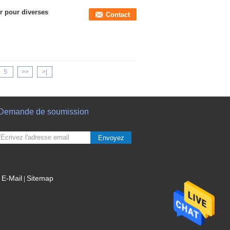
r pour diverses
Contact
5
>>
>|
Demande de soumission
Envoyez
E-Mail
Sitemap
|
Site mobile