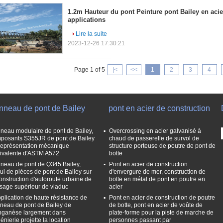
1.2m Hauteur du pont Peinture pont Bailey en acie
applications
Lire la suite
2023-12-26 17:30:21
Page 1 of 5
|<
<<
1
2
3
4
nneau de pont de Bailey
pont en acier de construction
neau modulaire de pont de Bailey,
Overcrossing en acier galvanisé à
posants S355JR de pont de Bailey
chaud de passerelle de survol de
représentation mécanique
structure porteuse de poutre de pont de
ivalente d'ASTM A572
botte
neau de pont de Q345 Bailey,
Pont en acier de construction
ui de pièces de pont de Bailey sur
d'envergure de mer, construction de
construction d'autoroute urbaine de
botte en métal de pont en poutre en
sage supérieur de viaduc
acier
pplication de haute résistance de
Pont en acier de construction de poutre
neau de pont de Bailey de
de botte, pont en acier de voûte de
ganèse largement dans
plate-forme pour la piste de marche de
génierie projette la location
personnes passant par